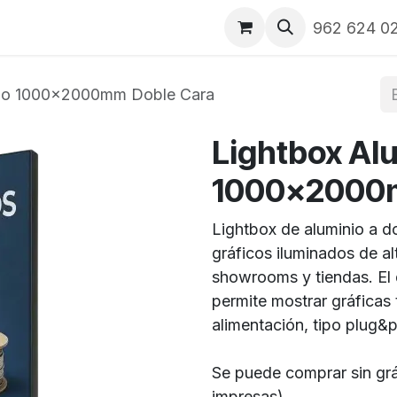
ays
Lightboxes
Banderas
Tienda
Preguntas frecu
962 624 0
nio 1000x2000mm Doble Cara
Lightbox Al
1000x2000m
Lightbox de aluminio a d
gráficos iluminados de al
showrooms y tiendas. El 
permite mostrar gráficas 
alimentación, tipo plug&p
Se puede comprar sin gráf
impresas).