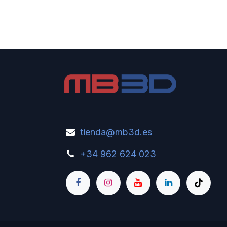
tienda@
mb
3d.
es
+34 962 6
24 023