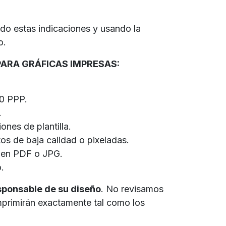
ndo estas indicaciones y usando la
to.
PARA GRÁFICAS IMPRESAS:
00 PPP.
.
nes de plantilla.
os de baja calidad o pixeladas.
l en PDF o JPG.
.
esponsable de su diseño
. No ​revisamos
imprimirán exactamente tal como los